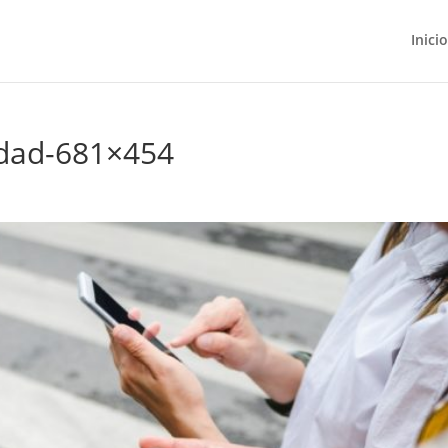
Inicio
idad-681×454