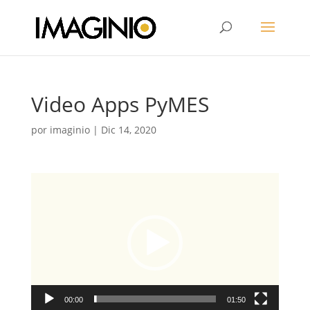
Video Apps PyMES
por
imaginio
|
Dic 14, 2020
Reproductor
de
vídeo
00:00
01:50